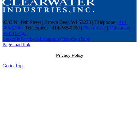
9333 N. 49th Street | Brown Deer, WI 53223 | Téléphone :
414-
365-1200
| Télécopieur : 414-365-0200 |
Plan du site
|
Milwaukee
Web Design
LinkedIn
Facebook
Instagram
Vimeo
YouTube
Page load link
Privacy Policy
Go to Top