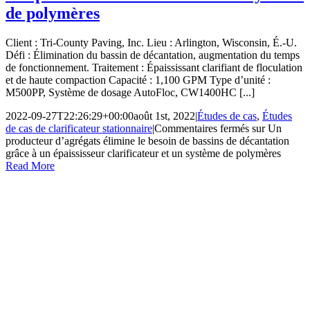
de polymères
Client : Tri-County Paving, Inc. Lieu : Arlington, Wisconsin, É.-U.
Défi : Élimination du bassin de décantation, augmentation du temps
de fonctionnement. Traitement : Épaississant clarifiant de floculation
et de haute compaction Capacité : 1,100 GPM Type d’unité :
M500PP, Système de dosage AutoFloc, CW1400HC [...]
2022-09-27T22:26:29+00:00
août 1st, 2022
|
Études de cas
,
Études
de cas de clarificateur stationnaire
|
Commentaires fermés
sur Un
producteur d’agrégats élimine le besoin de bassins de décantation
grâce à un épaississeur clarificateur et un système de polymères
Read More