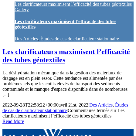
Les clarificateurs maximisent l’efficacité des tubes géotextiles
Gallery
Les clarificateurs maximisent l’efficacité des tubes
géotextiles
Des Articles
,
Études de cas de clarificateur stationnaire
Les clarificateurs maximisent l’efficacité
des tubes géotextiles
La déshydratation mécanique dans la gestion des matériaux de
dragage est en plein essor. Cette tendance est alimentée par des
problèmes tels que les coûts élevés de transport des sédiments
contaminés et le manque d'espace disponible dans de nombreuses
[...]
2022-09-28T22:58:22+00:00
avril 21st, 2022
|
Des Articles
,
Études
de cas de clarificateur stationnaire
|
Commentaires fermés
sur Les
clarificateurs maximisent l’efficacité des tubes géotextiles
Read More