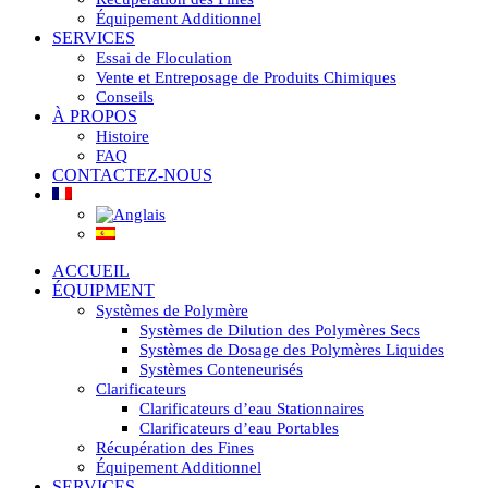
Équipement Additionnel
SERVICES
Essai de Floculation
Vente et Entreposage de Produits Chimiques
Conseils
À PROPOS
Histoire
FAQ
CONTACTEZ-NOUS
ACCUEIL
ÉQUIPMENT
Systèmes de Polymère
Systèmes de Dilution des Polymères Secs
Systèmes de Dosage des Polymères Liquides
Systèmes Conteneurisés
Clarificateurs
Clarificateurs d’eau Stationnaires
Clarificateurs d’eau Portables
Récupération des Fines
Équipement Additionnel
SERVICES