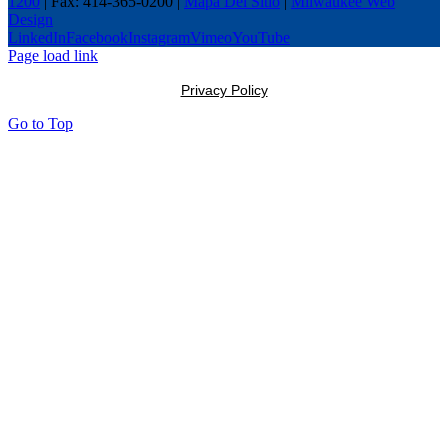
1200
| Fax: 414-365-0200 |
Mapa Del Sitio
|
Milwaukee Web
Design
LinkedIn
Facebook
Instagram
Vimeo
YouTube
Page load link
Privacy Policy
Go to Top