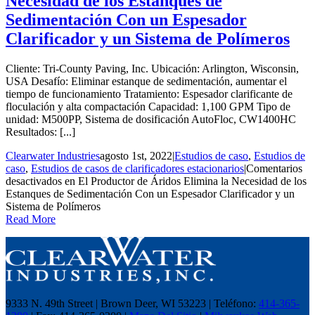
Necesidad de los Estanques de
Sedimentación Con un Espesador
Clarificador y un Sistema de Polímeros
Cliente: Tri-County Paving, Inc. Ubicación: Arlington, Wisconsin,
USA Desafío: Eliminar estanque de sedimentación, aumentar el
tiempo de funcionamiento Tratamiento: Espesador clarificante de
floculación y alta compactación Capacidad: 1,100 GPM Tipo de
unidad: M500PP, Sistema de dosificación AutoFloc, CW1400HC
Resultados: [...]
Clearwater Industries
agosto 1st, 2022
|
Estudios de caso
,
Estudios de
caso
,
Estudios de casos de clarificadores estacionarios
|
Comentarios
desactivados
en El Productor de Áridos Elimina la Necesidad de los
Estanques de Sedimentación Con un Espesador Clarificador y un
Sistema de Polímeros
Read More
9333 N. 49th Street | Brown Deer, WI 53223 | Teléfono:
414-365-