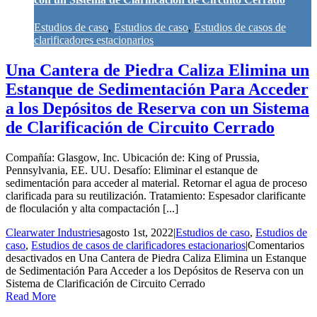
Estudios de caso
,
Estudios de caso
,
Estudios de casos de
clarificadores estacionarios
Una Cantera de Piedra Caliza Elimina un
Estanque de Sedimentación Para Acceder
a los Depósitos de Reserva con un Sistema
de Clarificación de Circuito Cerrado
Compañía: Glasgow, Inc. Ubicación de: King of Prussia,
Pennsylvania, EE. UU. Desafío: Eliminar el estanque de
sedimentación para acceder al material. Retornar el agua de proceso
clarificada para su reutilización. Tratamiento: Espesador clarificante
de floculación y alta compactación [...]
Clearwater Industries
agosto 1st, 2022
|
Estudios de caso
,
Estudios de
caso
,
Estudios de casos de clarificadores estacionarios
|
Comentarios
desactivados
en Una Cantera de Piedra Caliza Elimina un Estanque
de Sedimentación Para Acceder a los Depósitos de Reserva con un
Sistema de Clarificación de Circuito Cerrado
Read More